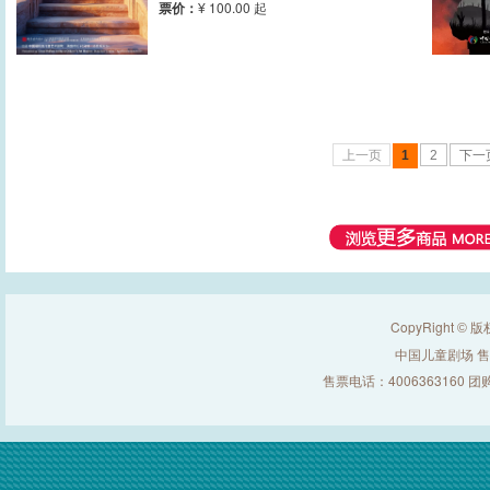
票价：
100.00 起
¥
上一页
1
2
下一
CopyRight
版
©
中国儿童剧场 
售票电话：4006363160 团购